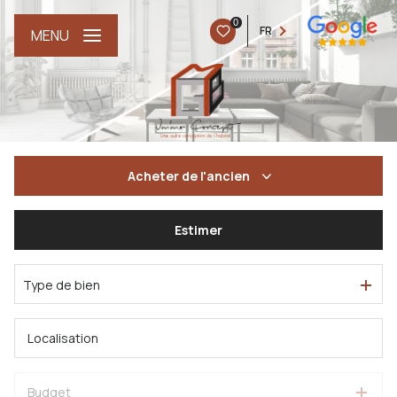
0
FR
MENU
Acheter
de l'ancien
De l'ancien
Estimer
Type de bien
Budget