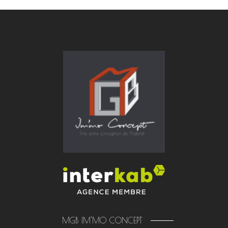
MGB IM'MO CONCEPT