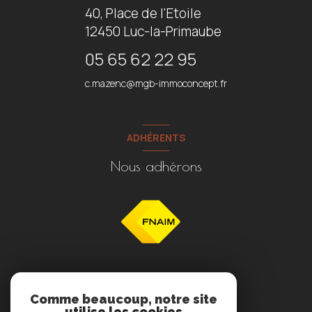
40, Place de l'Etoile
12450
Luc-la-Primaube
05 65 62 22 95
c.mazenc@mgb-immoconcept.fr
ADHÉRENTS
Nous adhérons
NOS RÉSEAUX
Comme beaucoup, notre site
utilise les cookies