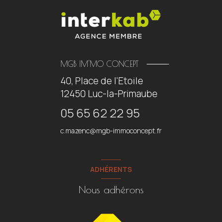
MGB IM'MO CONCEPT
40, Place de l'Etoile
12450
Luc-la-Primaube
05 65 62 22 95
c.mazenc@mgb-immoconcept.fr
ADHÉRENTS
Nous adhérons