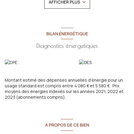
AFFICHER PLUS
ainsi qu’un jardin clos et fleuri.
À l’extérieur, une cuisine d’été, un barbecue et une pergola
végétalisée offrent un cadre parfait pour des moments
conviviaux.
À proximité immédiate : école, piscine municipale, commerces
et stationnement facile.
BILAN ÉNERGÉTIQUE
Idéal pour une résidence principale ou maison de vacances
familiale. Coup de cœur garanti !
Diagnostics énergetiques
*Honoraires agence inclus dans le prix de vente.
Performances énergétiques :
Consommation énergie primaire : 265 kWh/m²/an
Consommation énergie finale : 59 kWh/m²/an
Montant estimé des dépenses annuelles d'énergie pour un
usage standard :
entre
4080€
et
5580€
par an indexées aux
Montant estimé des dépenses annuelles d'énergie pour un
années 2021, 2022 et 2023 (abonnements compris).
usage standard est compris entre 4 080 € et 5 580 € . Prix
Les informations sur les risques auxquels ce bien est exposé
moyens des énergies indexés sur les années 2021, 2022 et
sont disponibles sur le site Géorisques :
2023 (abonnements compris).
www.georisques.gouv.fr
A PROPOS DE CE BIEN