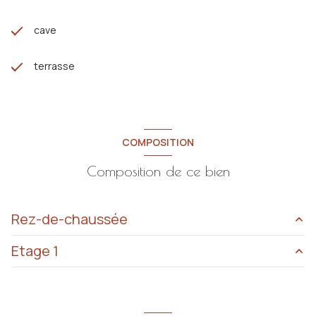
cave
terrasse
COMPOSITION
Composition de ce bien
Rez-de-chaussée
Etage 1
cuisine
14.95 m²
salle d'eau
6.15 m²
chambre
13 m²
WC
1.43 m²
salle d'eau
4.60 m²