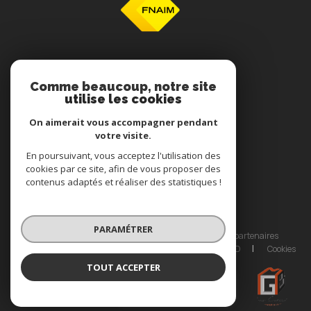
NOS RÉSEAUX
Comme beaucoup, notre site
utilise les cookies
Nous suivre
On aimerait vous accompagner pendant
votre visite.
En poursuivant, vous acceptez l'utilisation des
cookies par ce site, afin de vous proposer des
contenus adaptés et réaliser des statistiques !
© 2026 | Tous droits réservés
PARAMÉTRER
Nos honoraires agence immobilière
Nos partenaires
Mentions légales
Admin
Politique RGPD
Cookies
TOUT ACCEPTER
Réalisé par :
MGB IM'MO CONCEPT
Agence