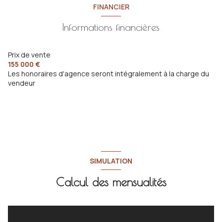
FINANCIER
Salon
25.86 m²
chambre
11.94 m²
Informations financières
Salle à Manger
m²
chambre
15.70 m²
chambre
15.73 m²
Prix de vente
155 000 €
Les honoraires d'agence seront intégralement à la charge du
vendeur
SIMULATION
Calcul des mensualités