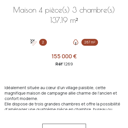
Maison 4 pièce(s) 3 chambre(s)
137.19 m²
2
287 m²
155 000 €
Réf
1269
Idéalement située au cœur d’un village paisible, cette
magnifique maison de campagne allie charme de l'ancien et
confort moderne.
Elle dispose de trois grandes chambres et offre la possibilité
d’aménager une quatrième pièce en chambre, bureau ou
dressing selon vos besoins.
Vous y trouverez également deux salles d’eau, une cuisine
entièrement équipée, un vaste salon lumineux, une buanderie