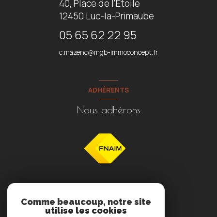
40, Place de l'Etoile
12450
Luc-la-Primaube
05 65 62 22 95
c.mazenc@mgb-immoconcept.fr
ADHÉRENTS
Nous adhérons
NOS RÉSEAUX
Comme beaucoup, notre site
utilise les cookies
Nous suivre