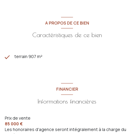
De plus, vous pouvez consulter notre service de Maitrise
d’œuvre pour connaitre la faisabilité de votre projet.
Une construction c’est un peu comme une page blanche sur
laquelle nous allons dessiner vos rêves…
A PROPOS DE CE BIEN
*Honoraires agence inclus dans le prix de vente.
Caractéristiques de ce bien
terrain 907 m²
FINANCIER
Informations financières
Prix de vente
85 000 €
Les honoraires d'agence seront intégralement à la charge du