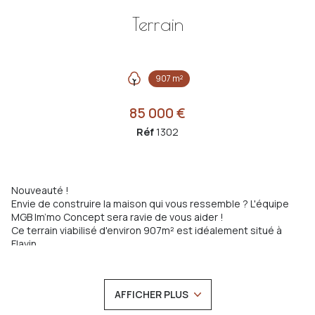
Terrain
907 m²
85 000 €
Réf
1302
Nouveauté !
Envie de construire la maison qui vous ressemble ? L'équipe
MGB Im’mo Concept sera ravie de vous aider !
Ce terrain viabilisé d'environ 907m² est idéalement situé à
Flavin.
Flavin est une commune dynamique proposant de
nombreuses commodités (pharmacie, médecins, dentistes,
coiffeurs, écoles etc.) et plusieurs associations, de quoi
AFFICHER PLUS
occuper petits et grands ! Tout ça, à seulement 3 min de La
Primaube et 10 min de Rodez !