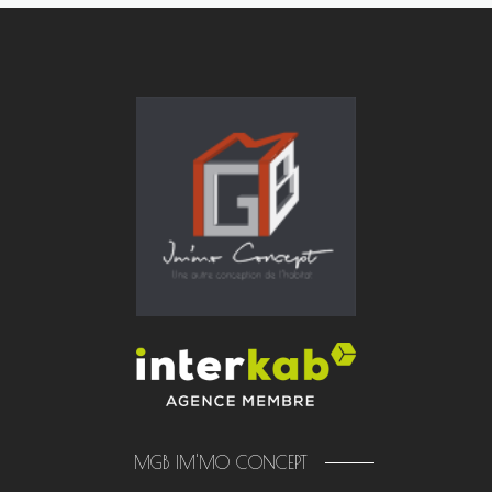
MGB IM'MO CONCEPT