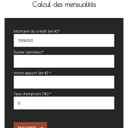
Calcul des mensualités
Salle de bain/WC
4.3 m²
cuisine
8.9 m²
Montant du crédit (en €)*
Durée (années)*
Votre apport (en €) *
Taux d'emprunt (%) *
ENVOYER