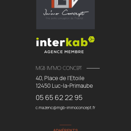
MGB IM'MO CONCEPT
40, Place de l'Etoile
12450
Luc-la-Primaube
05 65 62 22 95
c.mazenc@mgb-immoconcept.fr
ADHÉRENTS