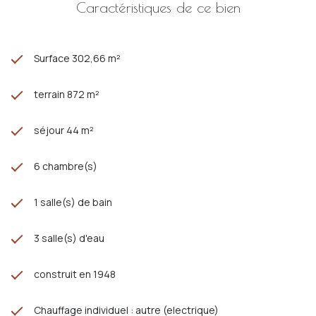
Caractéristiques de ce bien
Performances énergétiques :
Consommation énergie primaire : 224 kWh/m²/an
Consommation énergie finale : 97 kWh/m²/an
Montant estimé des dépenses annuelles d’énergie pour un
Surface 302,66 m²
usage standard
: entre
2 920 €
et
4 000 €
par an, indexées
sur les années 2021, 2022 et 2023 (abonnements compris).
Les informations sur les risques auxquels ce bien est exposé
terrain 872 m²
sont disponibles sur le site Géorisques :
www.georisques.gouv.fr
séjour 44 m²
6 chambre(s)
1 salle(s) de bain
3 salle(s) d'eau
construit en 1948
Chauffage individuel : autre (electrique)