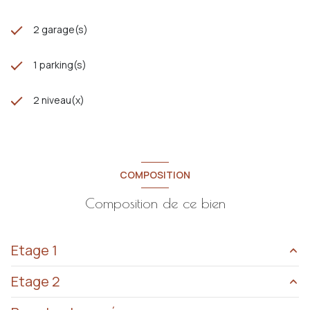
2 garage(s)
1 parking(s)
2 niveau(x)
COMPOSITION
Composition de ce bien
Etage 1
Etage 2
entrée
41.25 m²