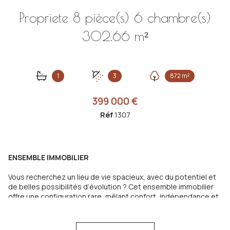
Propriete 8 pièce(s) 6 chambre(s)
302.66 m²
1
3
872 m²
399 000 €
Réf
1307
ENSEMBLE IMMOBILIER
Vous recherchez un lieu de vie spacieux, avec du potentiel et
de belles possibilités d’évolution ? Cet ensemble immobilier
offre une configuration rare, mêlant confort, indépendance et
rentabilité.
La
maison principale
développe plus de
160 m² habitables
,