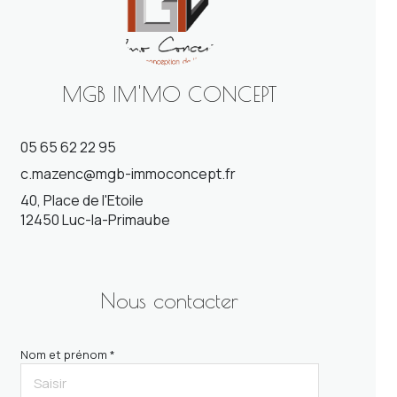
MGB IM'MO CONCEPT
05 65 62 22 95
c.mazenc@mgb-immoconcept.fr
40, Place de l'Etoile
12450 Luc-la-Primaube
Nous contacter
Nom et prénom *