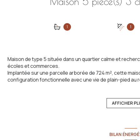
1
1
Maison de type 5 située dans un quartier calme et recher
écoles et commerces.
Implantée sur une parcelle arborée de 724 m², cette maiso
configuration fonctionnelle avec une vie de plain-pied a
Vous découvrirez un séjour ouvert sur la cuisine, une cha
L’étage se compose de deux chambres, d’un espace bureau
La maison dispose également d’un sous-sol complet compr
AFFICHER PL
qu’une buanderie.
Construite avec des matériaux de qualité, la maison présen
travaux de rafraîchissement permettront de la remettre au
À l’extérieur, vous profiterez d’une terrasse couverte dan
BILAN ÉNERGÉ
arboré.