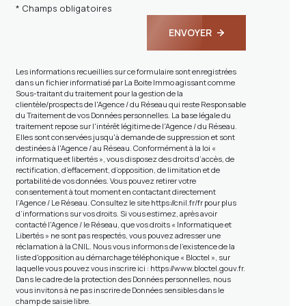
* Champs obligatoires
ENVOYER
Les informations recueillies sur ce formulaire sont enregistrées
dans un fichier informatisé par La Boite Immo agissant comme
Sous-traitant du traitement pour la gestion de la
clientèle/prospects de l'Agence / du Réseau qui reste Responsable
du Traitement de vos Données personnelles. La base légale du
traitement repose sur l'intérêt légitime de l'Agence / du Réseau.
Elles sont conservées jusqu'à demande de suppression et sont
destinées à l'Agence / au Réseau. Conformément à la loi «
informatique et libertés », vous disposez des droits d’accès, de
rectification, d’effacement, d’opposition, de limitation et de
portabilité de vos données. Vous pouvez retirer votre
consentement à tout moment en contactant directement
l’Agence / Le Réseau. Consultez le site
https://cnil.fr/fr
pour plus
d’informations sur vos droits. Si vous estimez, après avoir
contacté l'Agence / le Réseau, que vos droits « Informatique et
Libertés » ne sont pas respectés, vous pouvez adresser une
réclamation à la CNIL. Nous vous informons de l’existence de la
liste d'opposition au démarchage téléphonique « Bloctel », sur
laquelle vous pouvez vous inscrire ici :
https://www.bloctel.gouv.fr
.
Dans le cadre de la protection des Données personnelles, nous
vous invitons à ne pas inscrire de Données sensibles dans le
champ de saisie libre.