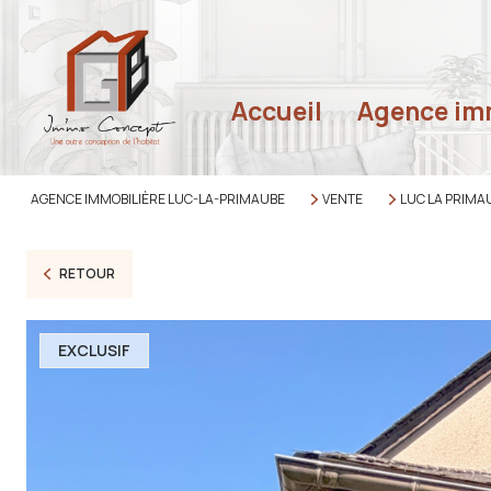
accueil
Agence im
Nos biens à la ven
Faire estimer son 
AGENCE IMMOBILIÈRE LUC-LA-PRIMAUBE
VENTE
LUC LA PRIMA
RETOUR
EXCLUSIF