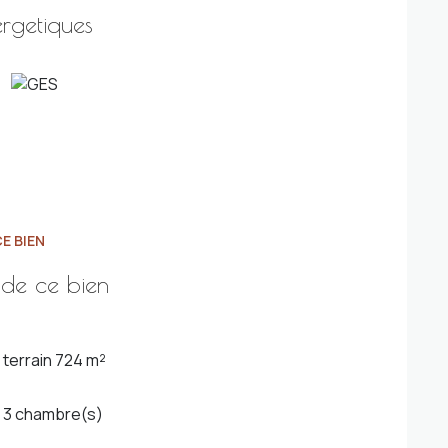
ux espaces sur le secteur de La Primaube.
ergetiques
ur un usage standard
: entre
2 500 €
et
3 450 €
nnements compris).
sé sont disponibles sur le site Géorisques :
E BIEN
 de ce bien
terrain 724 m²
3 chambre(s)