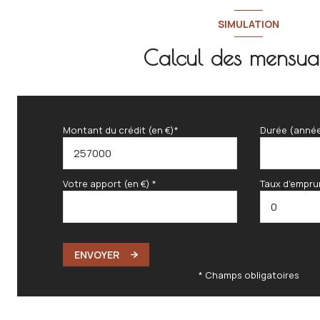
SIMULATION
Calcul des mensual
Montant du crédit (en €)*
Durée (anné
Votre apport (en €) *
Taux d'empru
ENVOYER
* Champs obligatoires