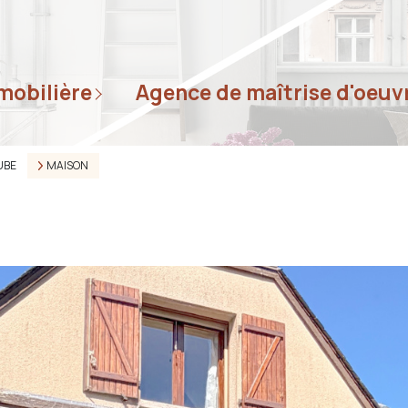
mobilière
agence de maîtrise d'oeuv
te
bien
UBE
MAISON