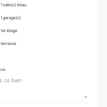
1 salle(s) d'eau
1 garage(s)
1er étage
terrasse
ION
e ce bien