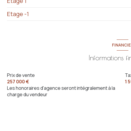
Etage 1
salon/sejour
Etage -1
cuisine
chambre
chambre
chambre
garage
salle de bain
bureau
buanderie
FINANCIE
WC
salle d'eau
cave
Informations f
WC
Prix de vente
Ta
257 000 €
1 
Les honoraires d'agence seront intégralement à la
charge du vendeur