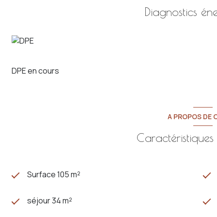
Une maison offrant une localisation recherchée et de bea
Diagnostics én
Contactez-nous pour venir la découvrir.
*Honoraires agence inclus dans le prix de vente.
Performances énergétiques :
Consommation énergie primaire : 308 kWh/m²/an
Consommation énergie finale : 199 kWh/m²/an
Montant estimé des dépenses annuelles d’énergie po
DPE en cours
par an, indexées sur les années 2021, 2022 et 2023 (abo
Les informations sur les risques auxquels ce bien est expo
www.georisques.gouv.fr
A PROPOS DE C
Caractéristiques
Surface 105 m²
séjour 34 m²